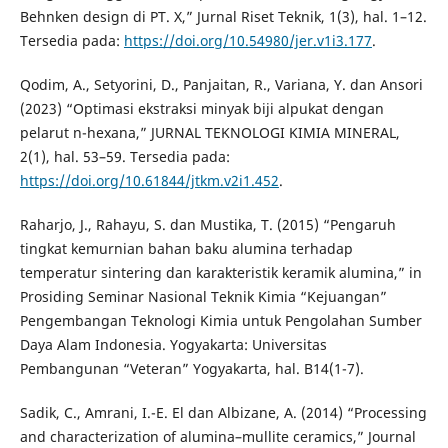
Behnken design di PT. X,” Jurnal Riset Teknik, 1(3), hal. 1–12.
Tersedia pada:
https://doi.org/10.54980/jer.v1i3.177
.
Qodim, A., Setyorini, D., Panjaitan, R., Variana, Y. dan Ansori
(2023) “Optimasi ekstraksi minyak biji alpukat dengan
pelarut n-hexana,” JURNAL TEKNOLOGI KIMIA MINERAL,
2(1), hal. 53–59. Tersedia pada:
https://doi.org/10.61844/jtkm.v2i1.452
.
Raharjo, J., Rahayu, S. dan Mustika, T. (2015) “Pengaruh
tingkat kemurnian bahan baku alumina terhadap
temperatur sintering dan karakteristik keramik alumina,” in
Prosiding Seminar Nasional Teknik Kimia “Kejuangan”
Pengembangan Teknologi Kimia untuk Pengolahan Sumber
Daya Alam Indonesia. Yogyakarta: Universitas
Pembangunan “Veteran” Yogyakarta, hal. B14(1-7).
Sadik, C., Amrani, I.-E. El dan Albizane, A. (2014) “Processing
and characterization of alumina–mullite ceramics,” Journal