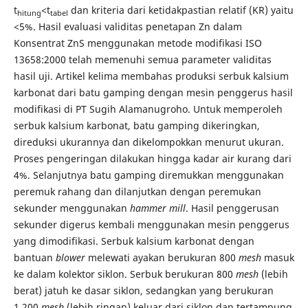
t
<t
dan kriteria dari ketidakpastian relatif (KR) yaitu
hitung
tabel
<5%. Hasil evaluasi validitas penetapan Zn dalam
Konsentrat ZnS menggunakan metode modifikasi ISO
13658:2000 telah memenuhi semua parameter validitas
hasil uji. Artikel kelima membahas produksi serbuk kalsium
karbonat dari batu gamping dengan mesin penggerus hasil
modifikasi di PT Sugih Alamanugroho. Untuk memperoleh
serbuk kalsium karbonat, batu gamping dikeringkan,
direduksi ukurannya dan dikelompokkan menurut ukuran.
Proses pengeringan dilakukan hingga kadar air kurang dari
4%. Selanjutnya batu gamping diremukkan menggunakan
peremuk rahang dan dilanjutkan dengan peremukan
sekunder menggunakan
hammer mill
. Hasil penggerusan
sekunder digerus kembali menggunakan mesin penggerus
yang dimodifikasi. Serbuk kalsium karbonat dengan
bantuan
blower
melewati ayakan berukuran 800
mesh
masuk
ke dalam kolektor siklon. Serbuk berukuran 800
mesh
(lebih
berat) jatuh ke dasar siklon, sedangkan yang berukuran
1.200
mesh
(lebih ringan) keluar dari siklon dan tertampung