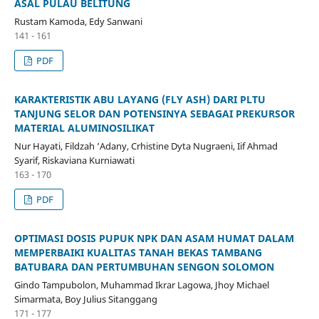
ASAL PULAU BELITUNG
Rustam Kamoda, Edy Sanwani
141 - 161
PDF
KARAKTERISTIK ABU LAYANG (FLY ASH) DARI PLTU
TANJUNG SELOR DAN POTENSINYA SEBAGAI PREKURSOR
MATERIAL ALUMINOSILIKAT
Nur Hayati, Fildzah ‘Adany, Crhistine Dyta Nugraeni, Iif Ahmad
Syarif, Riskaviana Kurniawati
163 - 170
PDF
OPTIMASI DOSIS PUPUK NPK DAN ASAM HUMAT DALAM
MEMPERBAIKI KUALITAS TANAH BEKAS TAMBANG
BATUBARA DAN PERTUMBUHAN SENGON SOLOMON
Gindo Tampubolon, Muhammad Ikrar Lagowa, Jhoy Michael
Simarmata, Boy Julius Sitanggang
171 - 177