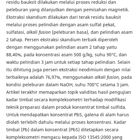
residu bauksit dilakukan melalui proses reduksi dan
peleburan yang dilanjutkan dengan pemisahan magnetik.
Ekstraksi skandium dilakukan dari terak residu bauksit
melalui proses pelindian dengan asam sulfat pekat,
sulfatasi,
alkali fusion
(peleburan basa), dan pelindian asam
2 tahap. Persen ekstraksi skandium terbaik diperoleh
dengan menggunakan pelindian asam 2 tahap yaitu
88,40%, pada konsentrasi asam 500 g/kg, suhu 90°C, dan
waktu pelindian 3 jam untuk setiap tahap pelindian. Selain
itu dihitung juga persen ekstraksi neodimium dengan nilai
terbaiknya adalah 76,97%, menggunakan
alkali fusion
, pada
kondisi peleburan dalam NaOH, suhu 700°C selama 3 jam.
Artikel terakhir memaparkan topik validitas hasil pengujian
kadar timbal secara kompleksometri terhadap modifikasi
teknik preparasi dalam produk konsentrat timbal sulfida.
Untuk mendapatkan konsentrat PbS, galena di alam harus
diolah terlebih dahulu melalui proses konsentrasi. Kadar
timbal (Pb) dalam konsentrat (PbS) ditetapkan secara
kompleksometri mengacu kepada ISO 13545:2000 yang