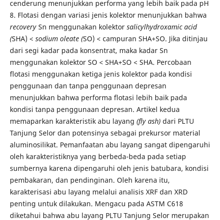
cenderung menunjukkan performa yang lebih baik pada pH
8. Flotasi dengan variasi jenis kolektor menunjukkan bahwa
recovery
Sn menggunakan kolektor
salicylhydroxamic acid
(
SHA) <
sodium oleate (
SO) < campuran SHA+SO. Jika ditinjau
dari segi kadar pada konsentrat, maka kadar Sn
menggunakan kolektor SO < SHA+SO < SHA. Percobaan
flotasi menggunakan ketiga jenis kolektor pada kondisi
penggunaan dan tanpa penggunaan depresan
menunjukkan bahwa performa flotasi lebih baik pada
kondisi tanpa penggunaan depresan. Artikel kedua
memaparkan karakteristik abu layang
(fly ash)
dari PLTU
Tanjung Selor dan potensinya sebagai prekursor material
aluminosilikat. Pemanfaatan abu layang sangat dipengaruhi
oleh karakteristiknya yang berbeda-beda pada setiap
sumbernya karena dipengaruhi oleh jenis batubara, kondisi
pembakaran, dan pendinginan. Oleh karena itu,
karakterisasi abu layang melalui analisis XRF dan XRD
penting untuk dilakukan. Mengacu pada ASTM C618
diketahui bahwa abu layang PLTU Tanjung Selor merupakan