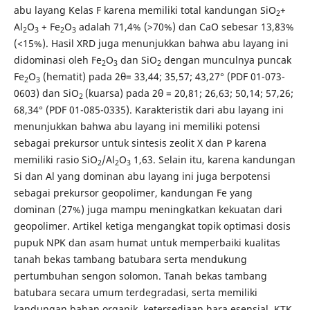
abu layang Kelas F karena memiliki total kandungan SiO
+
2
Al
O
+ Fe
O
adalah 71,4% (>70%) dan CaO sebesar 13,83%
2
3
2
3
(<15%). Hasil XRD juga menunjukkan bahwa abu layang ini
didominasi oleh Fe
O
dan SiO
dengan munculnya puncak
2
3
2
Fe
O
(hematit) pada 2θ= 33,44; 35,57; 43,27° (PDF 01-073-
2
3
0603) dan SiO
(kuarsa) pada 2θ = 20,81; 26,63; 50,14; 57,26;
2
68,34° (PDF 01-085-0335). Karakteristik dari abu layang ini
menunjukkan bahwa abu layang ini memiliki potensi
sebagai prekursor untuk sintesis zeolit X dan P karena
memiliki rasio SiO
/Al
O
1,63. Selain itu, karena kandungan
2
2
3
Si dan Al yang dominan abu layang ini juga berpotensi
sebagai prekursor geopolimer, kandungan Fe yang
dominan (27%) juga mampu meningkatkan kekuatan dari
geopolimer. Artikel ketiga mengangkat topik optimasi dosis
pupuk NPK dan asam humat untuk memperbaiki kualitas
tanah bekas tambang batubara serta mendukung
pertumbuhan sengon solomon. Tanah bekas tambang
batubara secara umum terdegradasi, serta memiliki
kandungan bahan organik, ketersediaan hara esensial, KTK