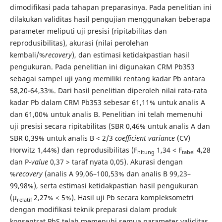
dimodifikasi pada tahapan preparasinya. Pada penelitian ini
dilakukan validitas hasil pengujian menggunakan beberapa
parameter meliputi uji presisi (ripitabilitas dan
reprodusibilitas), akurasi (nilai perolehan
kembali/%
recovery
), dan estimasi ketidakpastian hasil
pengukuran. Pada penelitian ini digunakan CRM Pb353
sebagai sampel uji yang memiliki rentang kadar Pb antara
58,20-64,33%. Dari hasil penelitian diperoleh nilai rata-rata
kadar Pb dalam CRM Pb353 sebesar 61,11% untuk analis A
dan 61,00% untuk analis B. Penelitian ini telah memenuhi
uji presisi secara ripitabilitas (SBR 0,46% untuk analis A dan
SBR 0,39% untuk analis B < 2/3
coefficient variance
(CV)
Horwitz 1,44%) dan reprodusibilitas (F
1,34 < F
4,28
hitung
tabel
dan P-
value
0,37 > taraf nyata 0,05). Akurasi dengan
%
recovery
(analis A 99,06–100,53% dan analis B 99,23–
99,98%), serta estimasi ketidakpastian hasil pengukuran
(µ
2,27% < 5%). Hasil uji Pb secara kompleksometri
relatif
dengan modifikasi teknik preparasi dalam produk
konsentrat PbS telah memenuhi semua parameter validitas