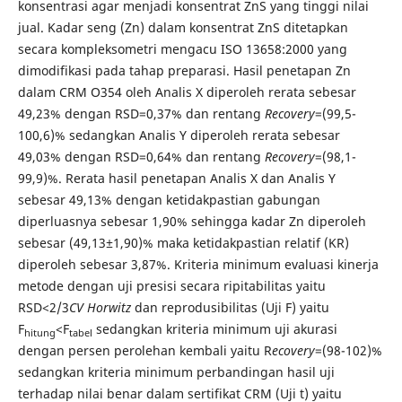
konsentrasi agar menjadi konsentrat ZnS yang tinggi nilai
jual. Kadar seng (Zn) dalam konsentrat ZnS ditetapkan
secara kompleksometri mengacu ISO 13658:2000 yang
dimodifikasi pada tahap preparasi. Hasil penetapan Zn
dalam CRM O354 oleh Analis X diperoleh rerata sebesar
49,23% dengan RSD=0,37% dan rentang
Recovery
=(99,5-
100,6)% sedangkan Analis Y diperoleh rerata sebesar
49,03% dengan RSD=0,64% dan rentang
Recovery
=(98,1-
99,9)%. Rerata hasil penetapan Analis X dan Analis Y
sebesar 49,13% dengan ketidakpastian gabungan
diperluasnya sebesar 1,90% sehingga kadar Zn diperoleh
sebesar (49,13±1,90)% maka ketidakpastian relatif (KR)
diperoleh sebesar 3,87%. Kriteria minimum evaluasi kinerja
metode dengan uji presisi secara ripitabilitas yaitu
RSD<2/3
CV Horwitz
dan reprodusibilitas (Uji F) yaitu
F
<F
sedangkan kriteria minimum uji akurasi
hitung
tabel
dengan persen perolehan kembali yaitu R
ecovery
=(98-102)%
sedangkan kriteria minimum perbandingan hasil uji
terhadap nilai benar dalam sertifikat CRM (Uji t) yaitu