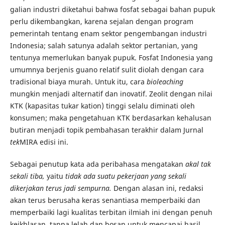
galian industri diketahui bahwa fosfat sebagai bahan pupuk
perlu dikembangkan, karena sejalan dengan program
pemerintah tentang enam sektor pengembangan industri
Indonesia; salah satunya adalah sektor pertanian, yang
tentunya memerlukan banyak pupuk. Fosfat Indonesia yang
umumnya berjenis guano relatif sulit diolah dengan cara
tradisional biaya murah. Untuk itu, cara
bioleaching
mungkin menjadi alternatif dan inovatif. Zeolit dengan nilai
KTK (kapasitas tukar kation) tinggi selalu diminati oleh
konsumen; maka pengetahuan KTK berdasarkan kehalusan
butiran menjadi topik pembahasan terakhir dalam Jurnal
tek
MIRA edisi ini.
Sebagai penutup kata ada peribahasa mengatakan
akal tak
sekali tiba,
yaitu
tidak ada suatu pekerjaan yang
sekali
dikerjakan
terus
jadi
sempurna.
Dengan alasan ini, redaksi
akan terus berusaha keras senantiasa memperbaiki dan
memperbaiki lagi kualitas terbitan ilmiah ini dengan penuh
keikhlasan, tanpa lelah dan bosan untuk mencapai hasil