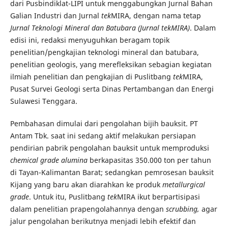
dari Pusbindiklat-LIPI untuk menggabungkan Jurnal Bahan
Galian Industri dan Jurnal
tek
MIRA, dengan nama tetap
Jurnal Teknologi Mineral dan Batubara (Jurnal tekMIRA)
. Dalam
edisi ini, redaksi menyuguhkan beragam topik
penelitian/pengkajian teknologi mineral dan batubara,
penelitian geologis, yang merefleksikan sebagian kegiatan
ilmiah penelitian dan pengkajian di Puslitbang
tek
MIRA,
Pusat Survei Geologi serta Dinas Pertambangan dan Energi
Sulawesi Tenggara.
Pembahasan dimulai dari pengolahan bijih bauksit. PT
Antam Tbk. saat ini sedang aktif melakukan persiapan
pendirian pabrik pengolahan bauksit untuk memproduksi
chemical grade alumina
berkapasitas 350.000 ton per tahun
di Tayan-Kalimantan Barat; sedangkan pemrosesan bauksit
Kijang yang baru akan diarahkan ke produk
metallurgical
grade
. Untuk itu, Puslitbang
tek
MIRA ikut berpartisipasi
dalam penelitian prapengolahannya dengan
scrubbing,
agar
jalur pengolahan berikutnya menjadi lebih efektif dan