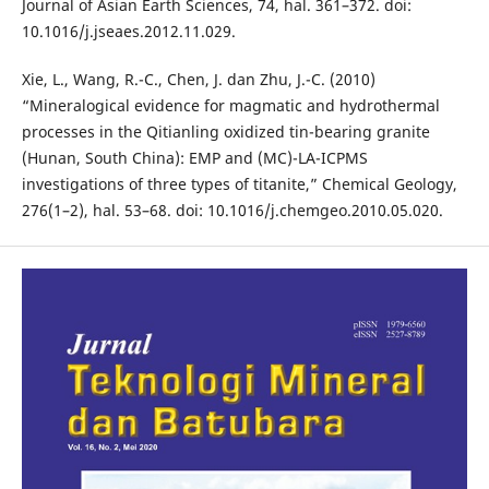
Journal of Asian Earth Sciences, 74, hal. 361–372. doi:
10.1016/j.jseaes.2012.11.029.
Xie, L., Wang, R.-C., Chen, J. dan Zhu, J.-C. (2010)
“Mineralogical evidence for magmatic and hydrothermal
processes in the Qitianling oxidized tin-bearing granite
(Hunan, South China): EMP and (MC)-LA-ICPMS
investigations of three types of titanite,” Chemical Geology,
276(1–2), hal. 53–68. doi: 10.1016/j.chemgeo.2010.05.020.