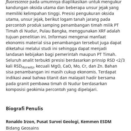
fluorescence
pada umumnya diaplikasikan untuk mengukur
kandungan oksida utama dan beberapa unsur jejak yang
memiliki kelimpahan tinggi. Presisi pengukuran oksida
utama, unsur jejak, berikut logam tanah jarang pada
percontoh produk samping penambangan timah milik PT
Timah di Nudur, Pulau Bangka, menggunakan XRF adalah
tujuan penelitian ini. Informasi mengenai manfaat
ekonomis material sisa penambangan tersebut juga dapat
diketahui melalui studi ini sehingga dapat menjadi
landasan kebijakan bagi pemerintah maupun PT Timah.
Seluruh analit terbukti presisi berdasarkan prinsip RSD <2/3
kali RSD
, kecuali MgO, CaO, Mo, Cr, dan Zn. Bahan
Horwitz
sisa penambangan ini masih cukup ekonomis. Terdapat
indikasi awal bahwa titanit dan malayait hadir bersama
pada granit pembawa timah di Nudur berdasarkan
komposisi geokimia percontoh yang dipelajari.
Biografi Penulis
Ronaldo Irzon,
Pusat Survei Geologi, Kemmen ESDM
Bidang Geosains