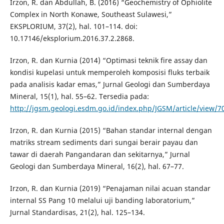
Irzon, R. dan Abdullah, B. (2016) “Geochemistry of Ophiolite
Complex in North Konawe, Southeast Sulawesi,”
EKSPLORIUM, 37(2), hal. 101–114. doi:
10.17146/eksplorium.2016.37.2.2868.
Irzon, R. dan Kurnia (2014) “Optimasi teknik fire assay dan
kondisi kupelasi untuk memperoleh komposisi fluks terbaik
pada analisis kadar emas,” Jurnal Geologi dan Sumberdaya
Mineral, 15(1), hal. 55–62. Tersedia pada:
http://jgsm.geologi.esdm.go.id/index.php/JGSM/article/view/7
Irzon, R. dan Kurnia (2015) “Bahan standar internal dengan
matriks stream sediments dari sungai berair payau dan
tawar di daerah Pangandaran dan sekitarnya,” Jurnal
Geologi dan Sumberdaya Mineral, 16(2), hal. 67–77.
Irzon, R. dan Kurnia (2019) “Penajaman nilai acuan standar
internal SS Pang 10 melalui uji banding laboratorium,”
Jurnal Standardisas, 21(2), hal. 125–134.