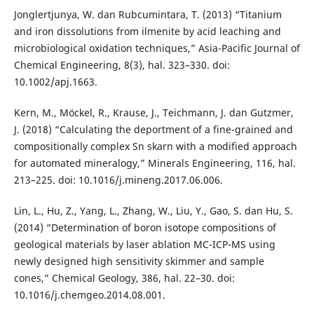
Jonglertjunya, W. dan Rubcumintara, T. (2013) “Titanium
and iron dissolutions from ilmenite by acid leaching and
microbiological oxidation techniques,” Asia-Pacific Journal of
Chemical Engineering, 8(3), hal. 323–330. doi:
10.1002/apj.1663.
Kern, M., Möckel, R., Krause, J., Teichmann, J. dan Gutzmer,
J. (2018) “Calculating the deportment of a fine-grained and
compositionally complex Sn skarn with a modified approach
for automated mineralogy,” Minerals Engineering, 116, hal.
213–225. doi: 10.1016/j.mineng.2017.06.006.
Lin, L., Hu, Z., Yang, L., Zhang, W., Liu, Y., Gao, S. dan Hu, S.
(2014) “Determination of boron isotope compositions of
geological materials by laser ablation MC-ICP-MS using
newly designed high sensitivity skimmer and sample
cones,” Chemical Geology, 386, hal. 22–30. doi:
10.1016/j.chemgeo.2014.08.001.