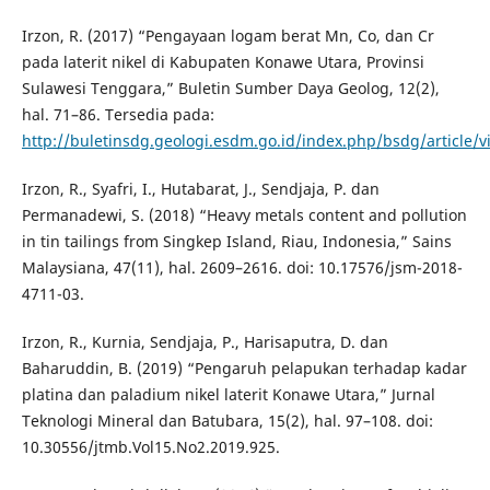
Irzon, R. (2017) “Pengayaan logam berat Mn, Co, dan Cr
pada laterit nikel di Kabupaten Konawe Utara, Provinsi
Sulawesi Tenggara,” Buletin Sumber Daya Geolog, 12(2),
hal. 71–86. Tersedia pada:
http://buletinsdg.geologi.esdm.go.id/index.php/bsdg/articl
Irzon, R., Syafri, I., Hutabarat, J., Sendjaja, P. dan
Permanadewi, S. (2018) “Heavy metals content and pollution
in tin tailings from Singkep Island, Riau, Indonesia,” Sains
Malaysiana, 47(11), hal. 2609–2616. doi: 10.17576/jsm-2018-
4711-03.
Irzon, R., Kurnia, Sendjaja, P., Harisaputra, D. dan
Baharuddin, B. (2019) “Pengaruh pelapukan terhadap kadar
platina dan paladium nikel laterit Konawe Utara,” Jurnal
Teknologi Mineral dan Batubara, 15(2), hal. 97–108. doi:
10.30556/jtmb.Vol15.No2.2019.925.