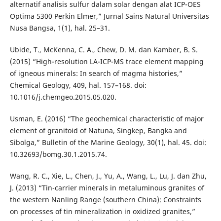
alternatif analisis sulfur dalam solar dengan alat ICP-OES
Optima 5300 Perkin Elmer,” Jurnal Sains Natural Universitas
Nusa Bangsa, 1(1), hal. 25–31.
Ubide, T., McKenna, C. A., Chew, D. M. dan Kamber, B. S.
(2015) “High-resolution LA-ICP-MS trace element mapping
of igneous minerals: In search of magma histories,”
Chemical Geology, 409, hal. 157–168. doi:
10.1016/j.chemgeo.2015.05.020.
Usman, E. (2016) “The geochemical characteristic of major
element of granitoid of Natuna, Singkep, Bangka and
Sibolga,” Bulletin of the Marine Geology, 30(1), hal. 45. doi:
10.32693/bomg.30.1.2015.74.
Wang, R. C., Xie, L., Chen, J., Yu, A., Wang, L., Lu, J. dan Zhu,
J. (2013) “Tin-carrier minerals in metaluminous granites of
the western Nanling Range (southern China): Constraints
on processes of tin mineralization in oxidized granites,”