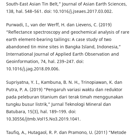
South-East Asian Tin Belt,” Journal of Asian Earth Sciences,
138, hal. 548–561. doi: 10.1016/j.jseaes.2017.03.002.
Purwadi, I., van der Werff, H. dan Lievens, C. (2019)
“Reflectance spectroscopy and geochemical analysis of rare
earth element-bearing tailings: A case study of two
abandoned tin mine sites in Bangka Island, Indonesia,”
International Journal of Applied Earth Observation and
Geoinformation, 74, hal. 239–247. doi:
10.1016/j.jag.2018.09.006.
Supriyatna, Y. I., Kambuna, B. N. H., Trinopiawan, K. dan
Putra, P. A. (2019) “Pengaruh variasi waktu dan reduktor
pada peleburan titanium dari terak timah menggunakan
tungku busur listrik,” Jurnal Teknologi Mineral dan
Batubara, 15(3), hal. 189–199. doi:
10.30556/jtmb.Vol15.No3.2019.1041.
Taufiq, A., Hutagaol, R. P. dan Pramono, U. (2011) “Metode