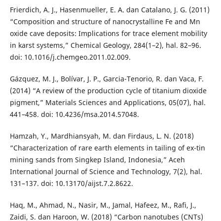
Frierdich, A. J., Hasenmueller, E. A. dan Catalano, J. G. (2011)
“Composition and structure of nanocrystalline Fe and Mn
oxide cave deposits: Implications for trace element mobility
in karst systems,” Chemical Geology, 284(1–2), hal. 82–96.
doi: 10.1016/j.chemgeo.2011.02.009.
Gázquez, M. J., Bolívar, J. P., Garcia-Tenorio, R. dan Vaca, F.
(2014) “A review of the production cycle of titanium dioxide
pigment,” Materials Sciences and Applications, 05(07), hal.
441–458. doi: 10.4236/msa.2014.57048.
Hamzah, Y., Mardhiansyah, M. dan Firdaus, L. N. (2018)
“Characterization of rare earth elements in tailing of ex-tin
mining sands from Singkep Island, Indonesia,” Aceh
International Journal of Science and Technology, 7(2), hal.
131–137. doi: 10.13170/aijst.7.2.8622.
Haq, M., Ahmad, N., Nasir, M., Jamal, Hafeez, M., Rafi, J.,
Zaidi, S. dan Haroon, W. (2018) “Carbon nanotubes (CNTs)