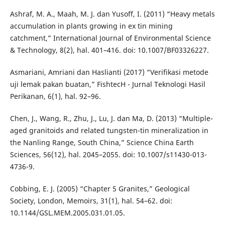
Ashraf, M. A., Maah, M. J. dan Yusoff, I. (2011) “Heavy metals
accumulation in plants growing in ex tin mining
catchment,” International Journal of Environmental Science
& Technology, 8(2), hal. 401–416. doi: 10.1007/BF03326227.
Asmariani, Amriani dan Haslianti (2017) “Verifikasi metode
uji lemak pakan buatan,” FishtecH - Jurnal Teknologi Hasil
Perikanan, 6(1), hal. 92–96.
Chen, J., Wang, R., Zhu, J., Lu, J. dan Ma, D. (2013) “Multiple-
aged granitoids and related tungsten-tin mineralization in
the Nanling Range, South China,” Science China Earth
Sciences, 56(12), hal. 2045–2055. doi: 10.1007/s11430-013-
4736-9.
Cobbing, E. J. (2005) “Chapter 5 Granites,” Geological
Society, London, Memoirs, 31(1), hal. 54–62. doi:
10.1144/GSL.MEM.2005.031.01.05.