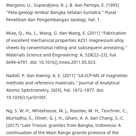
Margono, U., Supandjono, R. J. B. dan Partoyo, E. (1995)
“Peta geologi lembar Bangka Selatan Sumatra.” Pusat
Penelitian dan Pengembangan Geologi, hal. 1.
Miao, Q., Hu, L., Wang, G. dan Wang, E. (2011) “Fabrication
of excellent mechanical properties AZ31 magnesium alloy
sheets by conventional rolling and subsequent annealing,”
Materials Science and Engineering: A, 528(22–23), hal.
6694–6701. doi: 10.1016/j.msea.2011.05.023.
Nadoll, P. dan Koenig, A. E. (2011) “LA-ICP-MS of magnetite:
methods and reference materials,” Journal of Analytical
Atomic Spectrometry, 26(9), hal. 1872–1877. doi:
10.1039/c1ja10105f.
Ng, S. W.-P., Whitehouse, M. J., Roselee, M. H., Teschner, C.,
Murtadha, S., Oliver, G. J. H., Ghani, A. A. dan Chang, S.-C.
(2017) “Late Triassic granites from Bangka, Indonesia: A
continuation of the Main Range granite province of the