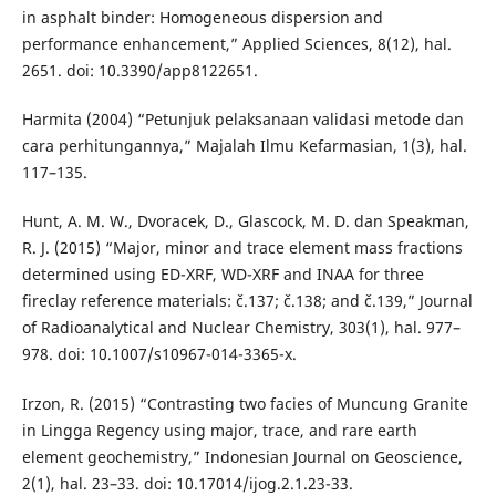
in asphalt binder: Homogeneous dispersion and
performance enhancement,” Applied Sciences, 8(12), hal.
2651. doi: 10.3390/app8122651.
Harmita (2004) “Petunjuk pelaksanaan validasi metode dan
cara perhitungannya,” Majalah Ilmu Kefarmasian, 1(3), hal.
117–135.
Hunt, A. M. W., Dvoracek, D., Glascock, M. D. dan Speakman,
R. J. (2015) “Major, minor and trace element mass fractions
determined using ED-XRF, WD-XRF and INAA for three
fireclay reference materials: č.137; č.138; and č.139,” Journal
of Radioanalytical and Nuclear Chemistry, 303(1), hal. 977–
978. doi: 10.1007/s10967-014-3365-x.
Irzon, R. (2015) “Contrasting two facies of Muncung Granite
in Lingga Regency using major, trace, and rare earth
element geochemistry,” Indonesian Journal on Geoscience,
2(1), hal. 23–33. doi: 10.17014/ijog.2.1.23-33.