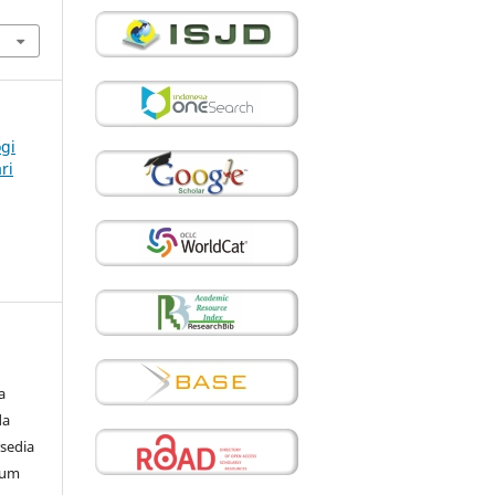
ogi
ri
a
da
sedia
mum