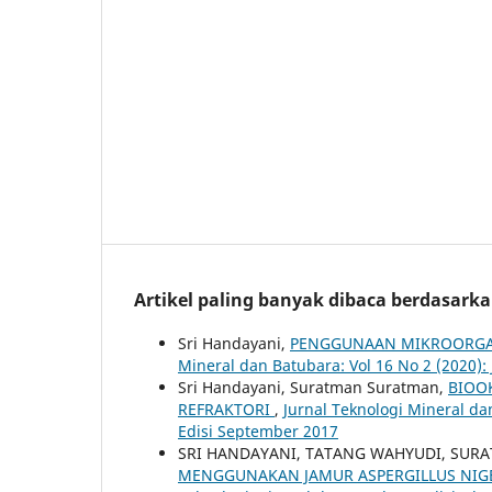
Artikel paling banyak dibaca berdasark
Sri Handayani,
PENGGUNAAN MIKROORGA
Mineral dan Batubara: Vol 16 No 2 (2020):
Sri Handayani, Suratman Suratman,
BIOOK
REFRAKTORI
,
Jurnal Teknologi Mineral da
Edisi September 2017
SRI HANDAYANI, TATANG WAHYUDI, SU
MENGGUNAKAN JAMUR ASPERGILLUS NI