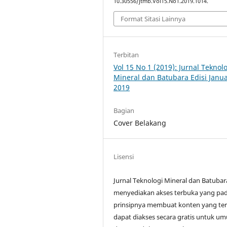
10.30556/jtmb.Vol15.No1.2019.1014.
Format Sitasi Lainnya
Terbitan
Vol 15 No 1 (2019): Jurnal Teknol
Mineral dan Batubara Edisi Janua
2019
Bagian
Cover Belakang
Lisensi
Jurnal Teknologi Mineral dan Batubar
menyediakan akses terbuka yang pa
prinsipnya membuat konten yang ter
dapat diakses secara gratis untuk u