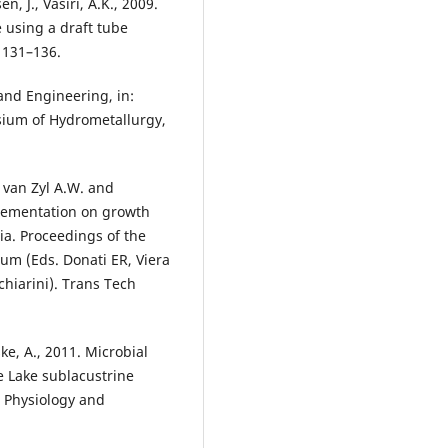
n, J., Vasiri, A.K., 2009.
e using a draft tube
 131–136.
and Engineering, in:
sium of Hydrometallurgy,
, van Zyl A.W. and
pplementation on growth
ia. Proceedings of the
um (Eds. Donati ER, Viera
chiarini). Trans Tech
ske, A., 2011. Microbial
 Lake sublacustrine
l Physiology and