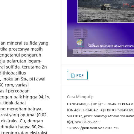
ian mineral sulfida yang
etika prosesnya masih
 mengetahui pengaruh
aju pelarutan logam-
l sulfida, terutama Zn
ithiobacillus
PDF
, inokulan 5%, pH awal
0 rpm, variasi
Hasil percobaan
dengan baik hingga 94,1%
Cara Mengutip
+ tidak dapat
HANDAYANI, S. (2018) “PENGARUH PENA
erung menghambatnya.
ION Ag+ TERHADAP LAJU BIOOKSIDASI M
asi yang optimal (0,02
SULFIDA”,
Jurnal Teknologi Mineral dan Batu
 ekstraksi Cu, dengan
8(2), hlm. 88–96. doi:
andingkan hanya 30,2%
10.30556/jtmb.Vol8.No2.2012.796.
i peningkatan ekstraksi