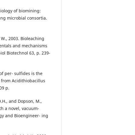
iology of biomining:
ng microbial consortia.
, W., 2003. Bioleaching
amentals and mechanisms
iol Biotechnol 63, p. 239-
f per- sulfides is the
 from Acidithiobacillus
09 p.
O.H., and Dopson, M.,
ith a novel, vacuum-
ogy and Bioengineer- ing