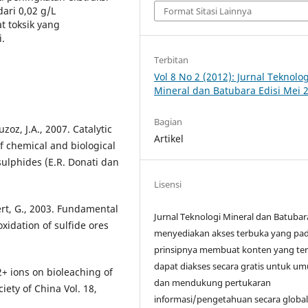
ari 0,02 g/L
Format Sitasi Lainnya
t toksik yang
.
Terbitan
Vol 8 No 2 (2012): Jurnal Teknolog
Mineral dan Batubara Edisi Mei 
Bagian
zoz, J.A., 2007. Catalytic
Artikel
f chemical and biological
sulphides (E.R. Donati dan
Lisensi
ert, G., 2003. Fundamental
Jurnal Teknologi Mineral dan Batubar
xidation of sulfide ores
menyediakan akses terbuka yang pa
prinsipnya membuat konten yang ter
dapat diakses secara gratis untuk u
u2+ ions on bioleaching of
dan mendukung pertukaran
ety of China Vol. 18,
informasi/pengetahuan secara global