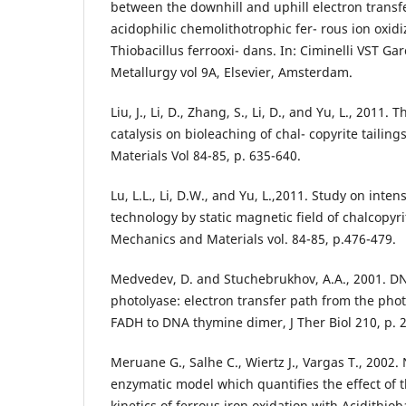
between the downhill and uphill electron transf
acidophilic chemolithotrophic fer- rous ion oxid
Thiobacillus ferrooxi- dans. In: Ciminelli VST Gar
Metallurgy vol 9A, Elsevier, Amsterdam.
Liu, J., Li, D., Zhang, S., Li, D., and Yu, L., 2011. T
catalysis on bioleaching of chal- copyrite taili
Materials Vol 84-85, p. 635-640.
Lu, L.L., Li, D.W., and Yu, L.,2011. Study on inten
technology by static magnetic field of chalcopyri
Mechanics and Materials vol. 84-85, p.476-479.
Medvedev, D. and Stuchebrukhov, A.A., 2001. D
photolyase: electron transfer path from the photo
FADH to DNA thymine dimer, J Ther Biol 210, p. 
Meruane G., Salhe C., Wiertz J., Vargas T., 2002.
enzymatic model which quantifies the effect of t
kinetics of ferrous iron oxidation with Acidithiob