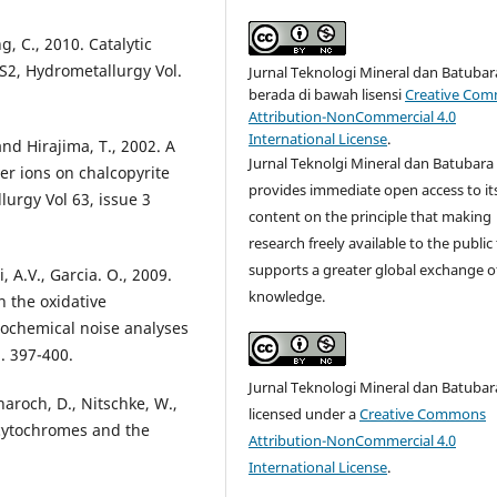
ng, C., 2010. Catalytic
S2, Hydrometallurgy Vol.
Jurnal Teknologi Mineral dan Batubar
berada di bawah lisensi
Creative Co
Attribution-NonCommercial 4.0
International License
.
and Hirajima, T., 2002. A
Jurnal Teknolgi Mineral dan Batubara
ver ions on chalcopyrite
provides immediate open access to it
lurgy Vol 63, issue 3
content on the principle that making
research freely available to the public
supports a greater global exchange o
, A.V., Garcia. O., 2009.
knowledge.
n the oxidative
trochemical noise analyses
. 397-400.
Jurnal Teknologi Mineral dan Batubara
naroch, D., Nitschke, W.,
licensed under a
Creative Commons
 cytochromes and the
Attribution-NonCommercial 4.0
International License
.