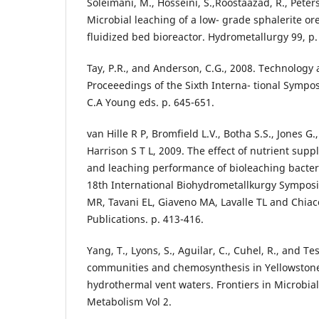
Soleimani, M., Hosseini, S.,Roostaazad, R., Peterse
Microbial leaching of a low- grade sphalerite or
fluidized bed bioreactor. Hydrometallurgy 99, p.
Tay, P.R., and Anderson, C.G., 2008. Technology 
Proceeedings of the Sixth Interna- tional Sympo
C.A Young eds. p. 645-651.
van Hille R P, Bromfield L.V., Botha S.S., Jones G.
Harrison S T L, 2009. The effect of nutrient su
and leaching performance of bioleaching bacter
18th International Biohydrometallkurgy Symposi
MR, Tavani EL, Giaveno MA, Lavalle TL and Chiac
Publications. p. 413-416.
Yang, T., Lyons, S., Aguilar, C., Cuhel, R., and Te
communities and chemosynthesis in Yellowstone
hydrothermal vent waters. Frontiers in Microbia
Metabolism Vol 2.