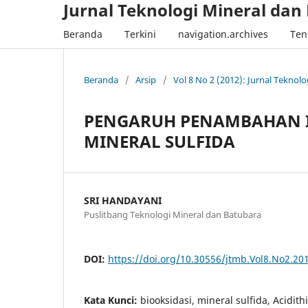
Jurnal Teknologi Mineral dan
Beranda
Terkini
navigation.archives
Ten
Beranda
/
Arsip
/
Vol 8 No 2 (2012): Jurnal Teknol
PENGARUH PENAMBAHAN IO
MINERAL SULFIDA
SRI HANDAYANI
Puslitbang Teknologi Mineral dan Batubara
DOI:
https://doi.org/10.30556/jtmb.Vol8.No2.20
Kata Kunci:
biooksidasi, mineral sulfida, Acidith