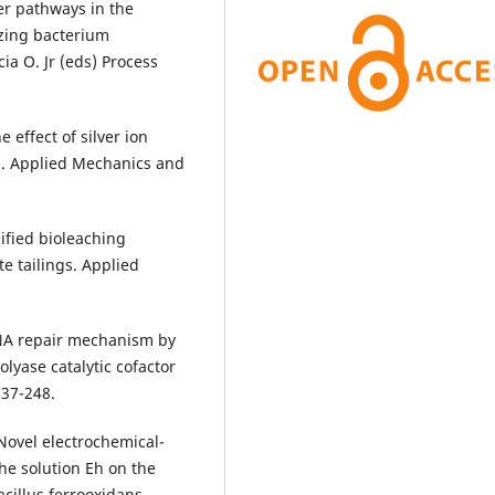
er pathways in the
izing bacterium
cia O. Jr (eds) Process
he effect of silver ion
ngs. Applied Mechanics and
sified bioleaching
te tailings. Applied
NA repair mechanism by
lyase catalytic cofactor
237-248.
 Novel electrochemical-
he solution Eh on the
acillus ferrooxidans.