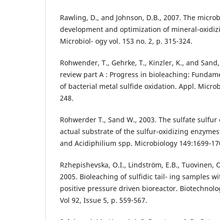
Rawling, D., and Johnson, D.B., 2007. The microb
development and optimization of mineral-oxidizi
Microbiol- ogy vol. 153 no. 2, p. 315-324.
Rohwender, T., Gehrke, T., Kinzler, K., and Sand
review part A : Progress in bioleaching: Fund
of bacterial metal sulfide oxidation. Appl. Microb
248.
Rohwerder T., Sand W., 2003. The sulfate sulfur o
actual substrate of the sulfur-oxidizing enzymes
and Acidiphilium spp. Microbiology 149:1699-17
Rzhepishevska, O.I., Lindström, E.B., Tuovinen, 
2005. Bioleaching of sulfidic tail- ing samples w
positive pressure driven bioreactor. Biotechnol
Vol 92, Issue 5, p. 559-567.