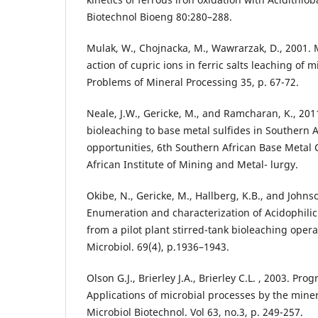
Biotechnol Bioeng 80:280–288.
Mulak, W., Chojnacka, M., Wawrarzak, D., 2001. 
action of cupric ions in ferric salts leaching of m
Problems of Mineral Processing 35, p. 67-72.
Neale, J.W., Gericke, M., and Ramcharan, K., 201
bioleaching to base metal sulfides in Southern A
opportunities, 6th Southern African Base Metal
African Institute of Mining and Metal- lurgy.
Okibe, N., Gericke, M., Hallberg, K.B., and Johnso
Enumeration and characterization of Acidophili
from a pilot plant stirred-tank bioleaching opera
Microbiol. 69(4), p.1936–1943.
Olson G.J., Brierley J.A., Brierley C.L. , 2003. Pro
Applications of microbial processes by the miner
Microbiol Biotechnol. Vol 63, no.3, p. 249-257.