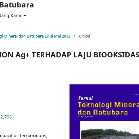
 Batubara
tang Kami
ogi Mineral dan Batubara Edisi Mei 2012
/
Artikel
N Ag+ TERHADAP LAJU BIOOKSIDAS
12.796
iobacillus ferrooxidans,