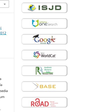
i
2012
a
da
sedia
mum
.