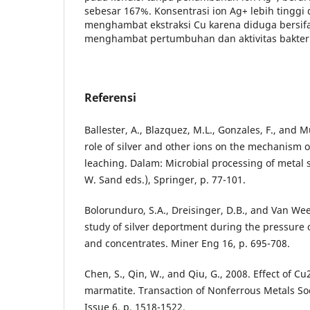
sebesar 167%. Konsentrasi ion Ag+ lebih tinggi d
menghambat ekstraksi Cu karena diduga bersifa
menghambat pertumbuhan dan aktivitas bakteri
Referensi
Ballester, A., Blazquez, M.L., Gonzales, F., and Mu
role of silver and other ions on the mechanism o
leaching. Dalam: Microbial processing of metal 
W. Sand eds.), Springer, p. 77-101.
Bolorunduro, S.A., Dreisinger, D.B., and Van We
study of silver deportment during the pressure o
and concentrates. Miner Eng 16, p. 695-708.
Chen, S., Qin, W., and Qiu, G., 2008. Effect of C
marmatite. Transaction of Nonferrous Metals Soci
Issue 6, p. 1518-1522.