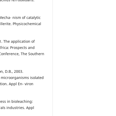
Mecha- nism of catalytic
illerite. Physicochemical
1. The application of
frica: Prospects and
 Conference, The Southern
n, D.B., 2003.
c microorganisms isolated
tion. Appl En- viron
gress in bioleaching:
als industries. Appl