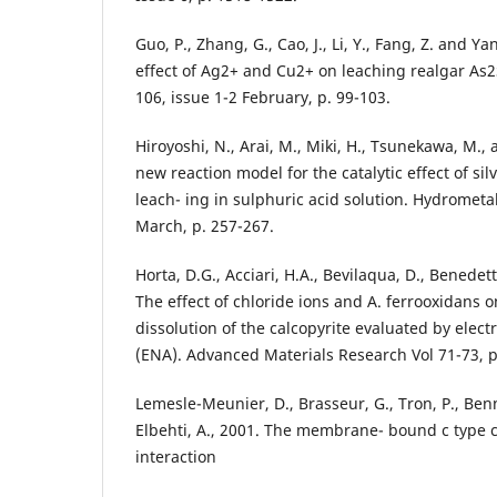
Guo, P., Zhang, G., Cao, J., Li, Y., Fang, Z. and Ya
effect of Ag2+ and Cu2+ on leaching realgar As2
106, issue 1-2 February, p. 99-103.
Hiroyoshi, N., Arai, M., Miki, H., Tsunekawa, M., 
new reaction model for the catalytic effect of sil
leach- ing in sulphuric acid solution. Hydrometal
March, p. 257-267.
Horta, D.G., Acciari, H.A., Bevilaqua, D., Benedetti
The effect of chloride ions and A. ferrooxidans o
dissolution of the calcopyrite evaluated by elec
(ENA). Advanced Materials Research Vol 71-73, p
Lemesle-Meunier, D., Brasseur, G., Tron, P., Ben
Elbehti, A., 2001. The membrane- bound c type
interaction