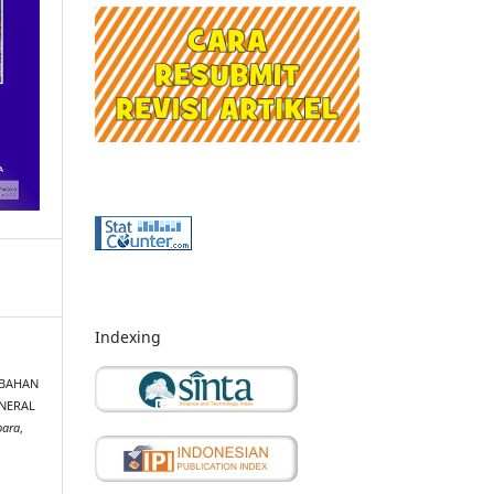
Indexing
MBAHAN
INERAL
bara
,