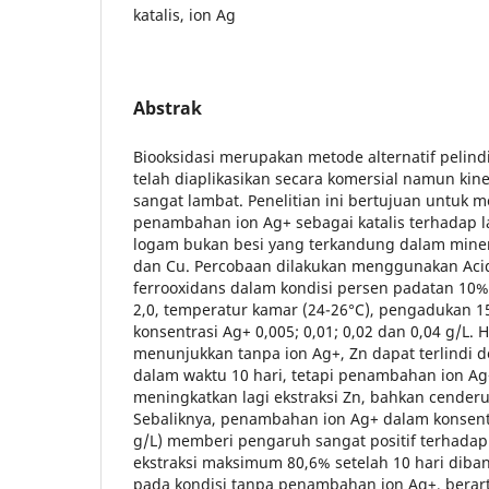
katalis, ion Ag
Abstrak
Biooksidasi merupakan metode alternatif pelind
telah diaplikasikan secara komersial namun kin
sangat lambat. Penelitian ini bertujuan untuk
penambahan ion Ag+ sebagai katalis terhadap l
logam bukan besi yang terkandung dalam minera
dan Cu. Percobaan dilakukan menggunakan Acid
ferrooxidans dalam kondisi persen padatan 10%
2,0, temperatur kamar (24-26°C), pengadukan 15
konsentrasi Ag+ 0,005; 0,01; 0,02 dan 0,04 g/L. 
menunjukkan tanpa ion Ag+, Zn dapat terlindi 
dalam waktu 10 hari, tetapi penambahan ion Ag
meningkatkan lagi ekstraksi Zn, bahkan cend
Sebaliknya, penambahan ion Ag+ dalam konsentr
g/L) memberi pengaruh sangat positif terhadap
ekstraksi maksimum 80,6% setelah 10 hari dib
pada kondisi tanpa penambahan ion Ag+, berart